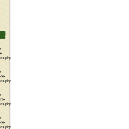
e
o-
dex.php
e
oro-
dex.php
e
ro-
dex.php
e
oro-
dex.php