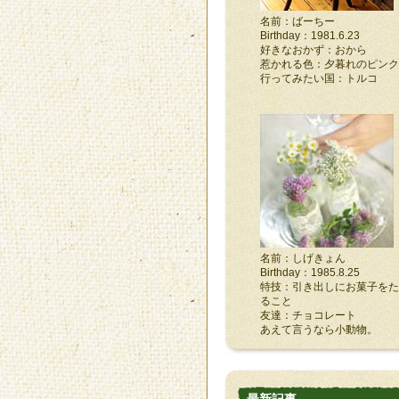
名前：ばーちー
Birthday：1981.6.23
好きなおかず：おから
惹かれる色：夕暮れのピンク
行ってみたい国：トルコ
名前：しげきょん
Birthday：1985.8.25
特技：引き出しにお菓子をた
ること
友達：チョコレート
あえて言うなら小動物。