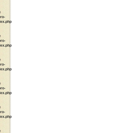
e
ro-
dex.php
e
oro-
dex.php
e
ro-
dex.php
e
oro-
dex.php
e
ro-
dex.php
e