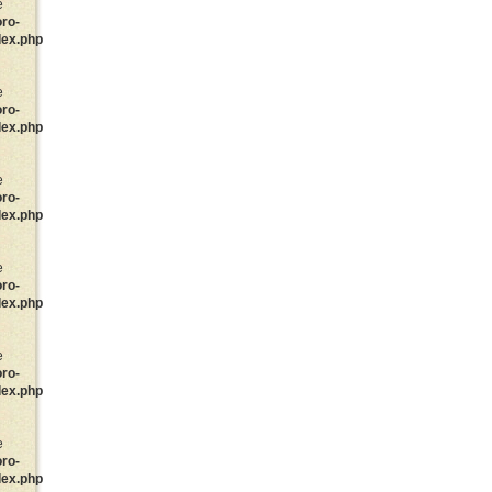
e
oro-
dex.php
e
oro-
dex.php
e
oro-
dex.php
e
oro-
dex.php
e
oro-
dex.php
e
oro-
dex.php