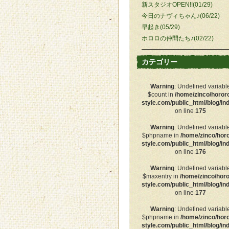
新スタジオOPEN!!(01/29)
今日のナヴィちゃん♪(06/22)
早起き(05/29)
ホロロの仲間たち♪(02/22)
カテゴリー
Warning
: Undefined variabl
$count in
/home/zinco/horor
style.com/public_html/blog/in
on line
175
Warning
: Undefined variabl
$phpname in
/home/zinco/hor
style.com/public_html/blog/in
on line
176
Warning
: Undefined variabl
$maxentry in
/home/zinco/horo
style.com/public_html/blog/in
on line
177
Warning
: Undefined variabl
$phpname in
/home/zinco/hor
style.com/public_html/blog/in