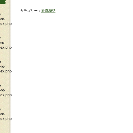
カテゴリー：
撮影秘話
e
oro-
dex.php
e
oro-
dex.php
e
oro-
dex.php
e
oro-
dex.php
e
oro-
dex.php