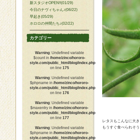
新スタジオOPEN!!(01/29)
今日のナヴィちゃん♪(06/22)
早起き(05/29)
ホロロの仲間たち♪(02/22)
カテゴリー
Warning
: Undefined variable
$count in
/home/zinco/hororo-
style.com/public_html/blog/index.php
on line
175
Warning
: Undefined variable
$phpname in
/home/zinco/hororo-
style.com/public_html/blog/index.php
on line
176
Warning
: Undefined variable
$maxentry in
/home/zinco/hororo-
style.com/public_html/blog/index.php
on line
177
レタスもこんなに大き
もうすぐ食べられそう
Warning
: Undefined variable
$phpname in
/home/zinco/hororo-
style.com/public_html/blog/index.php