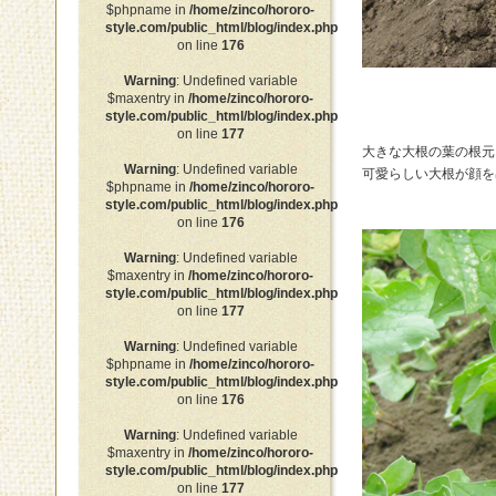
$phpname in
/home/zinco/hororo-
style.com/public_html/blog/index.php
on line
176
Warning
: Undefined variable
$maxentry in
/home/zinco/hororo-
style.com/public_html/blog/index.php
on line
177
大きな大根の葉の根元
Warning
: Undefined variable
可愛らしい大根が顔を
$phpname in
/home/zinco/hororo-
style.com/public_html/blog/index.php
on line
176
Warning
: Undefined variable
$maxentry in
/home/zinco/hororo-
style.com/public_html/blog/index.php
on line
177
Warning
: Undefined variable
$phpname in
/home/zinco/hororo-
style.com/public_html/blog/index.php
on line
176
Warning
: Undefined variable
$maxentry in
/home/zinco/hororo-
style.com/public_html/blog/index.php
on line
177