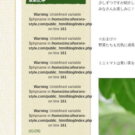
最新記事
少しずつですが紹介し
みなさんお楽しみに！
Warning
: Undefined variable
$phpname in
/home/zinco/hororo-
style.com/public_html/blog/index.php
on line
161
Warning
: Undefined variable
☆おまけ☆
$phpname in
/home/zinco/hororo-
野菜たちも元気に成長
style.com/public_html/blog/index.php
on line
161
Warning
: Undefined variable
ミニトマトは青い実を
$phpname in
/home/zinco/hororo-
style.com/public_html/blog/index.php
on line
161
Warning
: Undefined variable
$phpname in
/home/zinco/hororo-
style.com/public_html/blog/index.php
on line
161
Warning
: Undefined variable
$phpname in
/home/zinco/hororo-
style.com/public_html/blog/index.php
on line
161
(01/29)