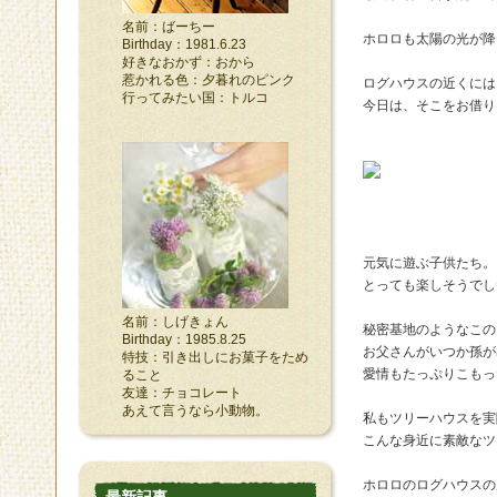
名前：ばーちー
ホロロも太陽の光が降
Birthday：1981.6.23
好きなおかず：おから
惹かれる色：夕暮れのピンク
ログハウスの近くには
行ってみたい国：トルコ
今日は、そこをお借り
元気に遊ぶ子供たち。
とっても楽しそうでし
名前：しげきょん
秘密基地のようなこの
Birthday：1985.8.25
お父さんがいつか孫が
特技：引き出しにお菓子をため
愛情もたっぷりこもっ
ること
友達：チョコレート
あえて言うなら小動物。
私もツリーハウスを実
こんな身近に素敵なツ
ホロロのログハウスの