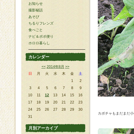
お知らせ
撮影秘話
あそび
ちるりフレンズ
食べごと
ナビ＆ポポ便り
ホロロ暮らし
カレンダー
<<
2014年8月
>>
日
月
火
水
木
金
土
1
2
3
4
5
6
7
8
9
10
11
12
13
14
15
16
17
18
19
20
21
22
23
24
25
26
27
28
29
30
カボチャもまだまだ小
31
月別アーカイブ