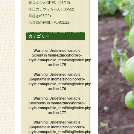
新スタジオOPEN!!(01/29)
今日のナヴィちゃん♪(06/22)
早起き(05/29)
ホロロの仲間たち♪(02/22)
カテゴリー
Warning
: Undefined variable
$count in
/home/zinco/hororo-
style.com/public_html/blog/index.php
on line
175
Warning
: Undefined variable
$phpname in
/home/zinco/hororo-
style.com/public_html/blog/index.php
on line
176
Warning
: Undefined variable
$maxentry in
/home/zinco/hororo-
style.com/public_html/blog/index.php
on line
177
Warning
: Undefined variable
$phpname in
/home/zinco/hororo-
style.com/public_html/blog/index.php