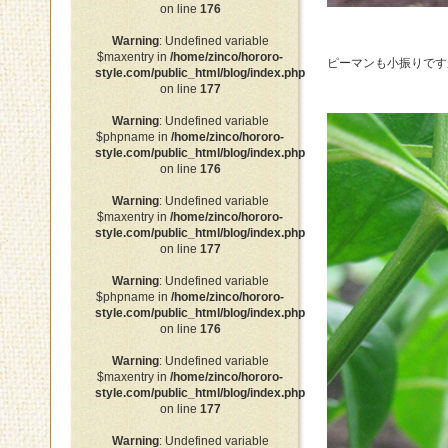
on line
176
Warning
: Undefined variable
$maxentry in
/home/zinco/hororo-
ピーマンも小振りです
style.com/public_html/blog/index.php
on line
177
Warning
: Undefined variable
$phpname in
/home/zinco/hororo-
style.com/public_html/blog/index.php
on line
176
Warning
: Undefined variable
$maxentry in
/home/zinco/hororo-
style.com/public_html/blog/index.php
on line
177
Warning
: Undefined variable
$phpname in
/home/zinco/hororo-
style.com/public_html/blog/index.php
on line
176
Warning
: Undefined variable
$maxentry in
/home/zinco/hororo-
style.com/public_html/blog/index.php
on line
177
Warning
: Undefined variable