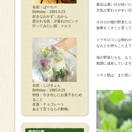
最近は暑い日が続いた
名前：ばーちー
天気が変わりやすい日
Birthday：1981.6.23
好きなおかず：おから
惹かれる色：夕暮れのピンク
ホロロの畑の野菜たち
行ってみたい国：トルコ
無事すくすくと育って
トウモロコシは倒れか
なんとか持ちこたえて
他の野菜たちも、もう
順調に成長しています
トマト類は、まだ青い
名前：しげきょん
Birthday：1985.8.25
特技：引き出しにお菓子をため
ること
友達：チョコレート
あえて言うなら小動物。