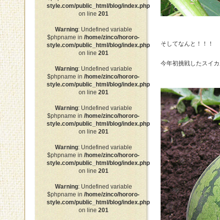
style.com/public_html/blog/index.php
on line
201
Warning
: Undefined variable
$phpname in
/home/zinco/hororo-
そしてなんと！！！
style.com/public_html/blog/index.php
on line
201
今年初挑戦したスイカ
Warning
: Undefined variable
$phpname in
/home/zinco/hororo-
style.com/public_html/blog/index.php
on line
201
Warning
: Undefined variable
$phpname in
/home/zinco/hororo-
style.com/public_html/blog/index.php
on line
201
Warning
: Undefined variable
$phpname in
/home/zinco/hororo-
style.com/public_html/blog/index.php
on line
201
Warning
: Undefined variable
$phpname in
/home/zinco/hororo-
style.com/public_html/blog/index.php
on line
201