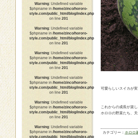
Warning
: Undefined variable
$phpname in
/home/zinco/hororo-
style.com/public_html/blog/index.php
on line
201
Warning
: Undefined variable
$phpname in
/home/zinco/hororo-
style.com/public_html/blog/index.php
on line
201
Warning
: Undefined variable
$phpname in
/home/zinco/hororo-
style.com/public_html/blog/index.php
on line
201
Warning
: Undefined variable
$phpname in
/home/zinco/hororo-
style.com/public_html/blog/index.php
可愛らしいスイカが実
on line
201
Warning
: Undefined variable
これからの成長が楽し
$phpname in
/home/zinco/hororo-
style.com/public_html/blog/index.php
ホロロの野菜たち、天
on line
201
Warning
: Undefined variable
$phpname in
/home/zinco/hororo-
カテゴリー：
ホロロ
style.com/public_html/blog/index.php