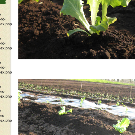
e
oro-
dex.php
e
oro-
dex.php
e
oro-
dex.php
e
oro-
dex.php
e
oro-
dex.php