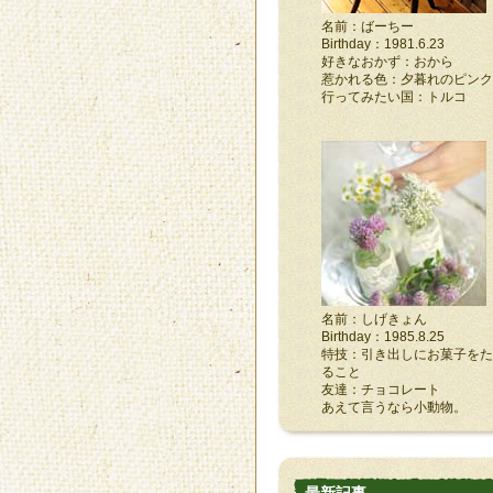
名前：ばーちー
Birthday：1981.6.23
好きなおかず：おから
惹かれる色：夕暮れのピンク
行ってみたい国：トルコ
名前：しげきょん
Birthday：1985.8.25
特技：引き出しにお菓子をた
ること
友達：チョコレート
あえて言うなら小動物。