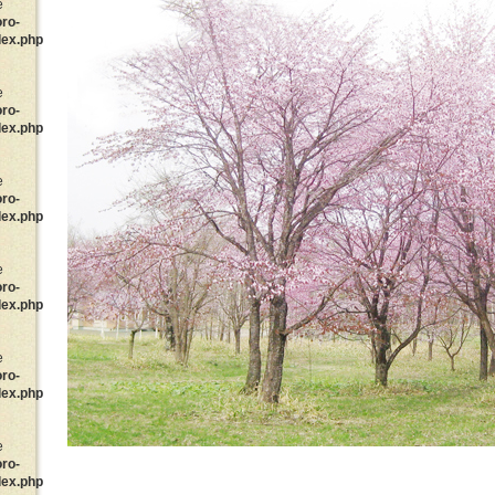
e
oro-
dex.php
e
oro-
dex.php
e
oro-
dex.php
e
oro-
dex.php
e
oro-
dex.php
e
oro-
dex.php