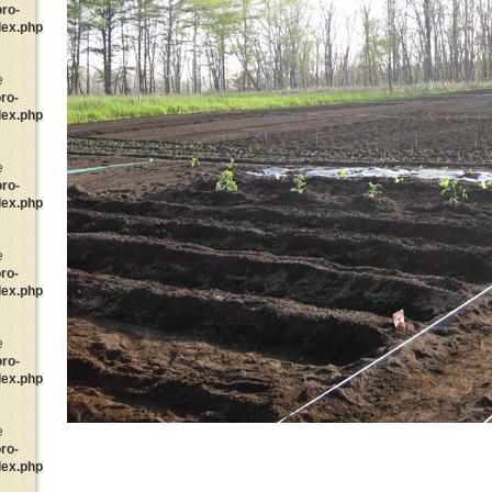
oro-
dex.php
e
ro-
dex.php
e
oro-
dex.php
e
ro-
dex.php
e
oro-
dex.php
e
ro-
dex.php