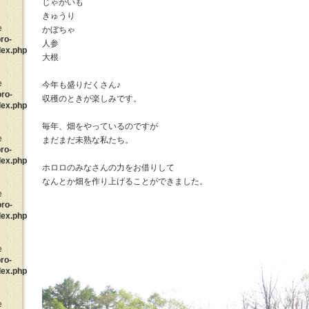
じゃがいも
きゅうり
e
かぼちゃ
ro-
人参
dex.php
大根
e
今年も盛りだくさん♪
oro-
収穫のときが楽しみです。
dex.php
毎年、畑をやっているのですが
e
まだまだ未熟な私たち。
ro-
dex.php
ホロロのみなさんの力をお借りして
なんとか畑を作り上げることができました。
e
oro-
dex.php
e
ro-
dex.php
e