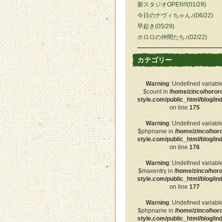
新スタジオOPEN!!(01/29)
今日のナヴィちゃん♪(06/22)
早起き(05/29)
ホロロの仲間たち♪(02/22)
カテゴリー
Warning
: Undefined variabl
$count in
/home/zinco/horor
style.com/public_html/blog/in
on line
175
Warning
: Undefined variabl
$phpname in
/home/zinco/hor
style.com/public_html/blog/in
on line
176
Warning
: Undefined variabl
$maxentry in
/home/zinco/horo
style.com/public_html/blog/in
on line
177
Warning
: Undefined variabl
$phpname in
/home/zinco/hor
style.com/public_html/blog/in