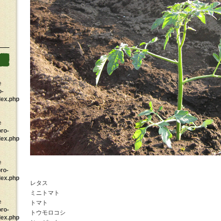
e
o-
dex.php
e
oro-
dex.php
e
ro-
dex.php
レタス
ミニトマト
e
トマト
oro-
トウモロコシ
dex.php