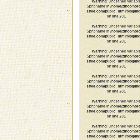
Warning
: Undefined variabl
$phpname in
/home/zinco/hor
style.com/public_html/blog/in
on line
201
Warning
: Undefined variabl
$phpname in
/home/zinco/hor
style.com/public_html/blog/in
on line
201
Warning
: Undefined variabl
$phpname in
/home/zinco/hor
style.com/public_html/blog/in
on line
201
Warning
: Undefined variabl
$phpname in
/home/zinco/hor
style.com/public_html/blog/in
on line
201
Warning
: Undefined variabl
$phpname in
/home/zinco/hor
style.com/public_html/blog/in
on line
201
Warning
: Undefined variabl
$phpname in
/home/zinco/hor
style.com/public_html/blog/in