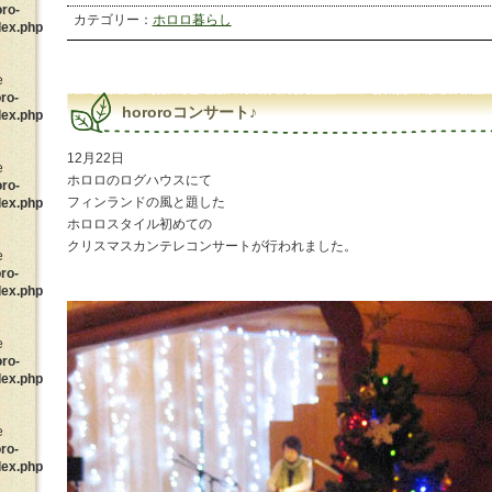
oro-
カテゴリー：
ホロロ暮らし
dex.php
e
ro-
hororoコンサート♪
dex.php
12月22日
e
ホロロのログハウスにて
oro-
フィンランドの風と題した
dex.php
ホロロスタイル初めての
クリスマスカンテレコンサートが行われました。
e
ro-
dex.php
e
oro-
dex.php
e
ro-
dex.php