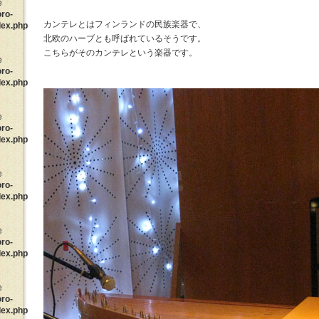
e
oro-
カンテレとはフィンランドの民族楽器で、
dex.php
北欧のハーブとも呼ばれているそうです。
こちらがそのカンテレという楽器です。
e
oro-
dex.php
e
oro-
dex.php
e
oro-
dex.php
e
oro-
dex.php
e
oro-
dex.php