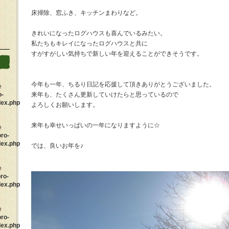
床掃除、窓ふき、キッチンまわりなど。
きれいになったログハウスも喜んでいるみたい。
私たちもキレイになったログハウスと共に
すがすがしい気持ちで新しい年を迎えることができそうです。
今年も一年、ちるり日記を応援して頂きありがとうございました。
e
o-
来年も、たくさん更新していけたらと思っているので
dex.php
よろしくお願いします。
来年も幸せいっぱいの一年になりますように☆
e
oro-
dex.php
では、良いお年を♪
e
ro-
dex.php
e
oro-
dex.php