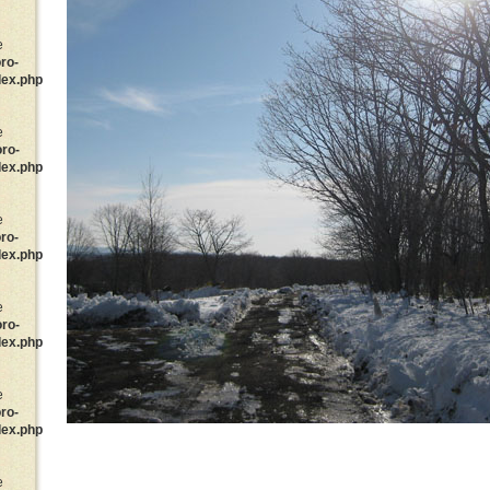
e
ro-
dex.php
e
oro-
dex.php
e
ro-
dex.php
e
oro-
dex.php
e
ro-
dex.php
e