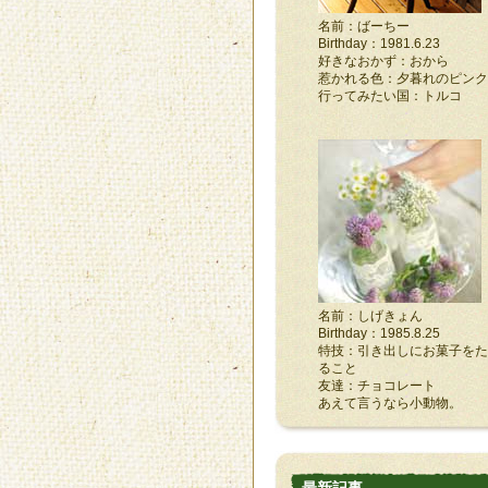
名前：ばーちー
Birthday：1981.6.23
好きなおかず：おから
惹かれる色：夕暮れのピンク
行ってみたい国：トルコ
名前：しげきょん
Birthday：1985.8.25
特技：引き出しにお菓子をた
ること
友達：チョコレート
あえて言うなら小動物。