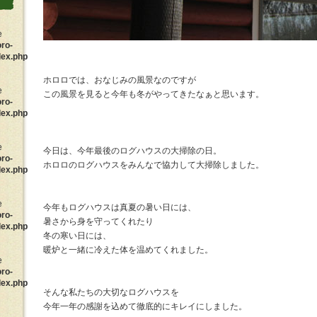
e
oro-
dex.php
ホロロでは、おなじみの風景なのですが
e
この風景を見ると今年も冬がやってきたなぁと思います。
oro-
dex.php
e
今日は、今年最後のログハウスの大掃除の日。
oro-
ホロロのログハウスをみんなで協力して大掃除しました。
dex.php
e
今年もログハウスは真夏の暑い日には、
oro-
暑さから身を守ってくれたり
dex.php
冬の寒い日には、
暖炉と一緒に冷えた体を温めてくれました。
e
oro-
dex.php
そんな私たちの大切なログハウスを
今年一年の感謝を込めて徹底的にキレイにしました。