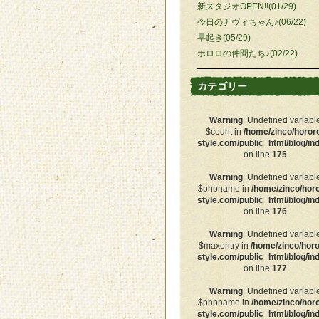
新スタジオOPEN!!(01/29)
今日のナヴィちゃん♪(06/22)
早起き(05/29)
ホロロの仲間たち♪(02/22)
カテゴリー
Warning
: Undefined variabl
$count in
/home/zinco/horor
style.com/public_html/blog/in
on line
175
Warning
: Undefined variabl
$phpname in
/home/zinco/hor
style.com/public_html/blog/in
on line
176
Warning
: Undefined variabl
$maxentry in
/home/zinco/horo
style.com/public_html/blog/in
on line
177
Warning
: Undefined variabl
$phpname in
/home/zinco/hor
style.com/public_html/blog/in